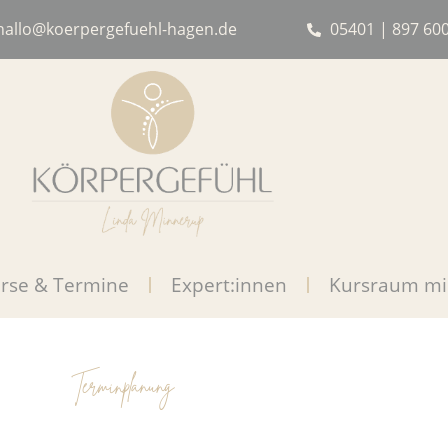
hallo@koerpergefuehl-hagen.de
05401 | 897 60
rse & Termine
Expert:innen
Kursraum mi
Terminplanung