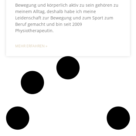
Bewegung und körperlich aktiv zu sein gehören zu
meinem Alltag, deshalb habe ich meine
Leidenschaft zur Bewegung und zum Sport zum
Beruf gemacht und bin seit 2009
Physiotherapeutin.
MEHR ERFAHREN »