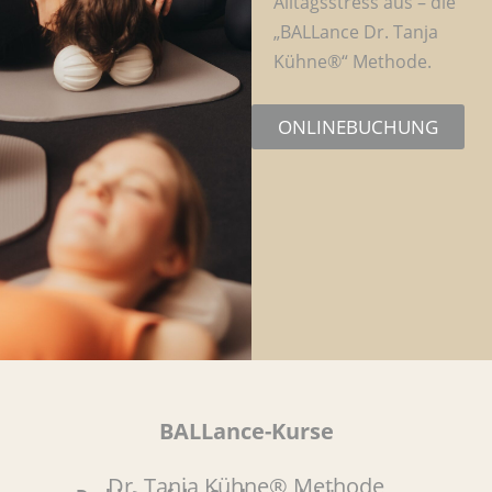
Alltagsstress aus – die
„BALLance Dr. Tanja
Kühne®“ Methode.
ONLINEBUCHUNG
BALLance-Kurse
Dr. Tanja Kühne® Methode