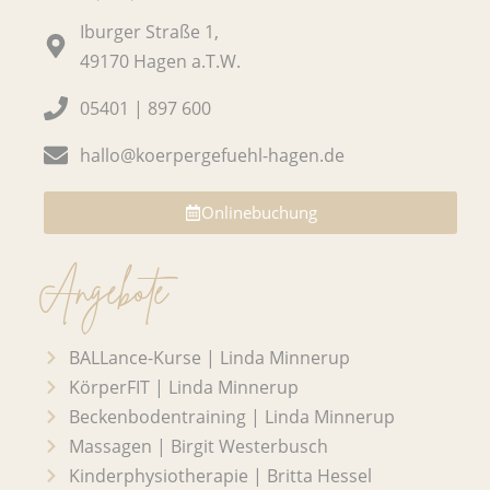
o
g
Iburger Straße 1,
o
r
49170 Hagen a.T.W.
k
a
05401 | 897 600
m
hallo@koerpergefuehl-hagen.de
Onlinebuchung
Angebote
BALLance-Kurse | Linda Minnerup
KörperFIT | Linda Minnerup
Beckenbodentraining | Linda Minnerup
Massagen | Birgit Westerbusch
Kinderphysiotherapie | Britta Hessel