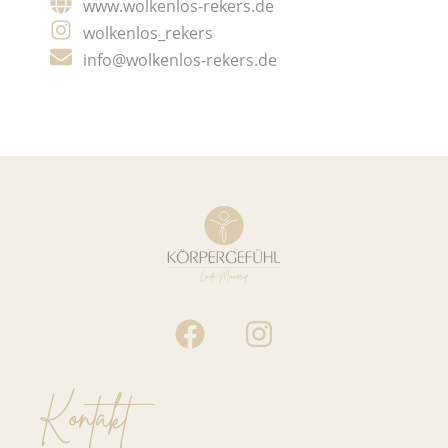
www.wolkenlos-rekers.de
wolkenlos_rekers
info@wolkenlos-rekers.de
F
I
a
n
c
s
Kontakt
e
t
b
a