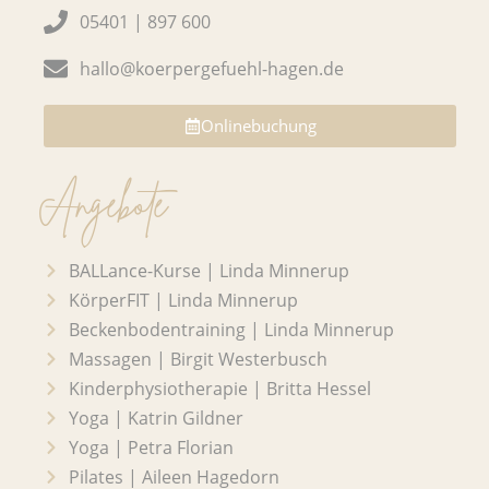
k
a
05401 | 897 600
m
hallo@koerpergefuehl-hagen.de
Onlinebuchung
Angebote
BALLance-Kurse | Linda Minnerup
KörperFIT | Linda Minnerup
Beckenbodentraining | Linda Minnerup
Massagen | Birgit Westerbusch
Kinderphysiotherapie | Britta Hessel
Yoga | Katrin Gildner
Yoga | Petra Florian
Pilates | Aileen Hagedorn